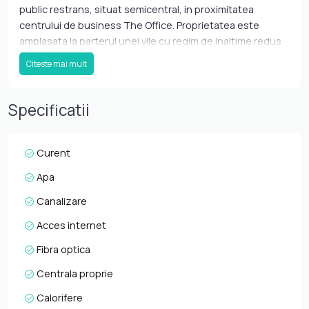
public restrans, situat semicentral, in proximitatea
centrului de business The Office. Proprietatea este
amplasata la parterul unei vile cu regim de inaltime redus
(P+2), intr-o zona retrasa de zgomot si trafic, dar cu
Citeste mai mult
acces facil la mijloace de transport in comun.
Apartamentul dispune de o suprafata utila de 130 mp si
este compus din 3 incaperi, bucatarie, hol si baie.
Specificatii
Configuratia actuala permite recompartimentari
functionale, in functie de nevoile chiriasului. Beneficiaza
de finisaje moderne, mobilier complet (cu optiunea de
Curent
predare nemobilata), inaltime interioara confortabila si
Apa
suprafete vitrate ample care permit un aport generos de
lumina naturala. Printre beneficiile spatiului se numara o
Canalizare
terasa comuna si o curte bine intretinuta de peste 15 mp,
Acces internet
precum si doua locuri de parcare supraterane in curtea
imobilului. Proprietatea este supravegheata video si
Fibra optica
dispune de centrala proprie cu incalzire prin calorifere.
Centrala proprie
Ideal pentru birouri de consultanta, arhitectura, IT sau
alte activitati desfasurate cu public restrans, spatiul este
Calorifere