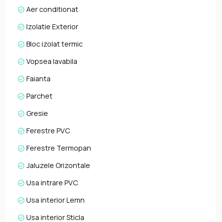
disponibil imediat si poate fi configurat in functie de
Aer conditionat
specificul activitatii. Pentru informatii complete,
programarea unei vizionari sau pentru a afla oferta
Izolatie Exterior
noastra completa va stam la dispozitie telefonic, prin e-
Bloc izolat termic
mail sau la sediul agentiei noastre, pe str. Aviator Badescu,
nr. 19, Cluj-Napoca.
Vopsea lavabila
Faianta
Parchet
Gresie
Ferestre PVC
Ferestre Termopan
Jaluzele Orizontale
Usa intrare PVC
Usa interior Lemn
Usa interior Sticla