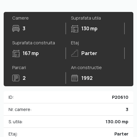
Camere
Suprafata utila
3
130 mp
Suprafata construita
Etaj
167 mp
Parter
Parcari
An constructie
2
1992
ID:
P20610
Nr. camere:
3
S. utila:
130.00 mp
Etaj:
Parter