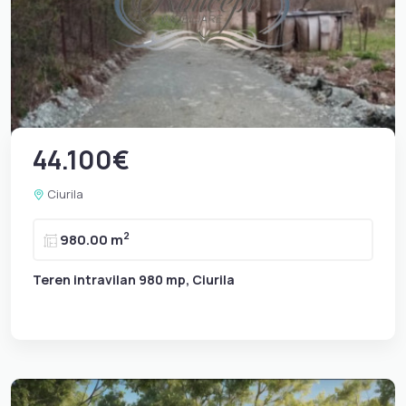
44.100€
Ciurila
2
980.00 m
Teren intravilan 980 mp, Ciurila