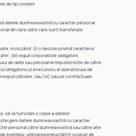
rele de tip cookies
 Când datele dumneavoastră cu caracter personal
sonal din țara către care sunt transferate
e, incluzând: (i) o decizie privind caracterul
e”; (iii) reguli corporatiste obligatorii
ului de date sau persoanei împuternicite de către
ul obligatoriu și executoriu al operatorului de
 corespunzătoare; sau (vi) clauze contractuale
i, să vă furnizăm o copie a datelor
 să ștergem datele dumneavoastră cu caracter
racter personal către dumneavoastră sau către alte
e exemplu, utilizarea prelucrării în scopuri de