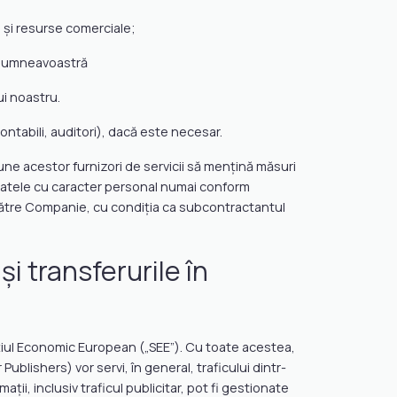
e și resurse comerciale;
u dumneavoastră
ui noastru.
tabili, auditori), dacă este necesar.
une acestor furnizori de servicii să mențină măsuri
 datele cu caracter personal numai conform
or către Companie, cu condiția ca subcontractantul
i transferurile în
țiul Economic European („SEE”). Cu toate acestea,
ublishers) vor servi, în general, traficului dintr-
ii, inclusiv traficul publicitar, pot fi gestionate