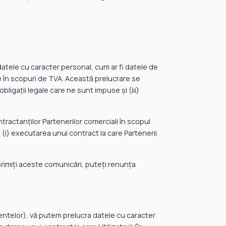
a datele cu caracter personal, cum ar fi datele de
e în scopuri de TVA. Această prelucrare se
ligații legale care ne sunt impuse și (iii)
tractanților Partenerilor comerciali în scopul
(i) executarea unui contract la care Partenerii
primiți aceste comunicări, puteți renunța
namentelor), vă putem prelucra datele cu caracter