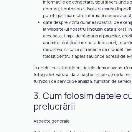
informațiile de conectare, tipul și versiunea d
operare, tipul dispozitivului și marca dispozit
puteți găsi mai multe informații despre acest
date despre vizita dumneavoastră, de exemplu
la Website-ul noastru (inclusiv data și ora), i
accesate, timpii de răspuns al paginilor, ero
anumitor conținuturi sau videoclipuri), număru
derularea, clicurile și trecerile de mouse), 
folosit pentru a apela sau orice adresă de e-
În unele cazuri, obținem datele dumneavoastră cu 
fotografie, vârsta, data nașterii și sexul) de la te
furnizori de servicii de analiză, furnizori de servici
3. Cum folosim datele cu 
prelucrării
Aspecte generale