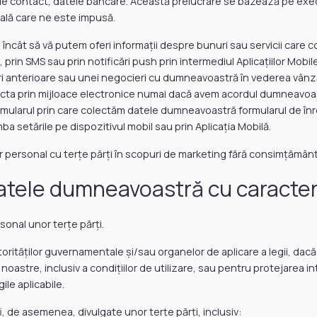
 de contact, datele bancare. Această prelucrare se bazează pe execut
gală care ne este impusă.
 încât să vă putem oferi informații despre bunuri sau servicii care
prin SMS sau prin notificări push prin intermediul Aplicațiilor Mobil
ri anterioare sau unei negocieri cu dumneavoastră în vederea vânzări
acta prin mijloace electronice numai dacă avem acordul dumneavoastr
rmularul prin care colectăm datele dumneavoastră formularul de înregi
mba setările pe dispozitivul mobil sau prin Aplicația Mobilă.
personal cu terțe părți în scopuri de marketing fără consimțământ
datele dumneavoastră cu caracte
onal unor terțe părți.
rităților guvernamentale și/sau organelor de aplicare a legii, dacă 
astre, inclusiv a condițiilor de utilizare, sau pentru protejarea in
ile aplicabile.
 de asemenea, divulgate unor terțe părți, inclusiv: