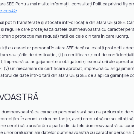
ara SEE. Pentru mai multe informații, consultați Politica privind fișie
e-cookie
.
l pot fi transferate și stocate într-o locație din afara UE și SEE.
gile și regulile care protejează datele dumneavoastră cu caracter per
oferi o protecție mai redusă) față de cele din țara în care lucrați.
 cu caracter personal în afara SEE dacă nu există protecții adecvat
 sau țările de destinație; (ii) o certificare „scut de confidențialitat
, împreună cu angajamentele obligatorii și executorii ale operator
SEE; (v) un mecanism de certificare aprobat, împreună cu angajament
torul de date într-o țară din afara UE și SEE de a aplica garanțiile
AVOASTRĂ
le dumneavoastră cu caracter personal sunt sau nu prelucrate de no
corectăm. În anumite circumstanțe, aveți dreptul să ne solicitați
 să ne cereți să transferăm o parte din datele dumneavoastră cu ca
e unor prelucrări ale datelor dumneavoastră cu caracter personal (d