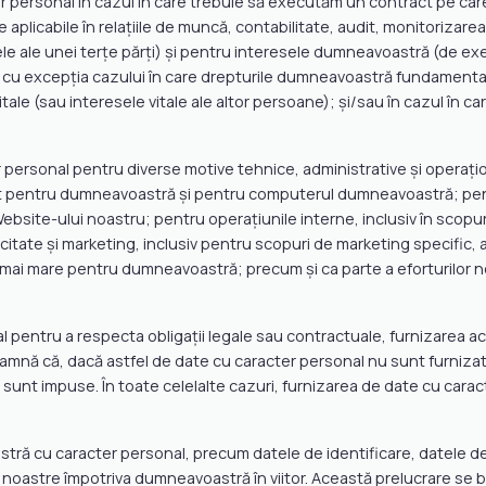
 personal în cazul în care trebuie să executăm un contract pe car
 aplicabile în relaţiile de muncă, contabilitate, audit, monitorizar
le ale unei terțe părți) și pentru interesele dumneavoastră (de ex
or), cu excepția cazului în care drepturile dumneavoastră fundament
e (sau interesele vitale ale altor persoane); și/sau în cazul în ca
personal pentru diverse motive tehnice, administrative și operațio
nt pentru dumneavoastră și pentru computerul dumneavoastră; pent
bsite-ului noastru; pentru operațiunile interne, inclusiv în scopur
citate și marketing, inclusiv pentru scopuri de marketing specific, a
s mai mare pentru dumneavoastră; precum și ca parte a eforturilor n
al pentru a respecta obligații legale sau contractuale, furnizarea 
amnă că, dacă astfel de date cu caracter personal nu sunt furnizat
sunt impuse. În toate celelalte cazuri, furnizarea de date cu caract
 cu caracter personal, precum datele de identificare, datele de 
lor noastre împotriva dumneavoastră în viitor. Această prelucrare se