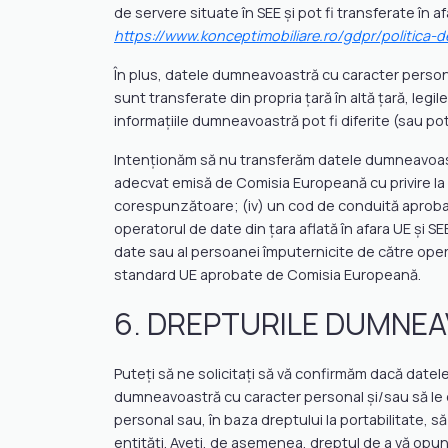
de servere situate în SEE și pot fi transferate în af
https://www.konceptimobiliare.ro/gdpr/politica-d
În plus, datele dumneavoastră cu caracter persona
sunt transferate din propria țară în altă țară, le
informațiile dumneavoastră pot fi diferite (sau pot 
Intenționăm să nu transferăm datele dumneavoastră
adecvat emisă de Comisia Europeană cu privire la țara
corespunzătoare; (iv) un cod de conduită aprobat
operatorul de date din țara aflată în afara UE și 
date sau al persoanei împuternicite de către opera
standard UE aprobate de Comisia Europeană.
6. DREPTURILE DUMNE
Puteți să ne solicitați să vă confirmăm dacă date
dumneavoastră cu caracter personal și/sau să le 
personal sau, în baza dreptului la portabilitate,
entități. Aveți, de asemenea, dreptul de a vă opun