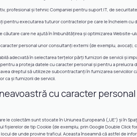
trativ, profesional și tehnic Companiei pentru suport IT, de securitat
ctanți pentru executarea tuturor contractelor pe care le încheiem c
re de căutare care ne ajută în îmbunătățirea și optimizarea Website-ul
racter personal unor consultanți externi (de exemplu, avocați, con
ă adecvată în selectarea terțelor părți furnizori de servicii și imp
 pentru a proteja datele cu caracter personal și pentru a prelucra
or avea dreptul să utilizeze subcontractanți în furnizarea serviciil
 ca și furnizorii de servicii.
eavoastră cu caracter personal ș
e le colectăm sunt stocate în Uniunea Europeană („UE”) și în Spa
ul fișierelor de tip Cookie (de exemplu, prin Google Double Click for P
ocul de unde provine traficul. Aceasta înseamnă că astfel de informaț