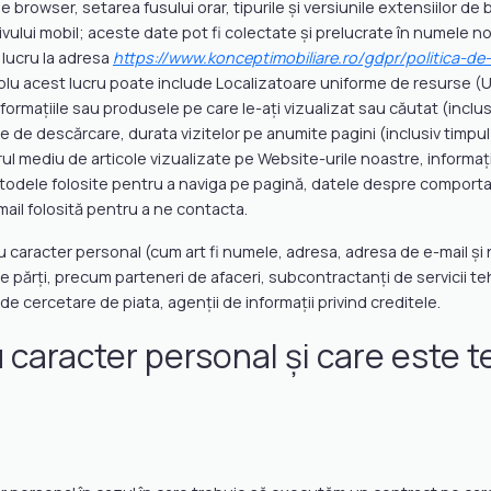
e browser, setarea fusului orar, tipurile și versiunile extensiilor de
ivului mobil; aceste date pot fi colectate și prelucrate în numele nost
 lucru la adresa
https://www.konceptimobiliare.ro/gdpr/politica-de
 acest lucru poate include Localizatoare uniforme de resurse (URL
nformațiile sau produsele pe care le-ați vizualizat sau căutat (inclusi
rile de descărcare, durata vizitelor pe anumite pagini (inclusiv timp
l mediu de articole vizualizate pe Website-urile noastre, informații
metodele folosite pentru a naviga pe pagină, datele despre comportam
mail folosită pentru a ne contacta.
caracter personal (cum art fi numele, adresa, adresa de e-mail și 
rțe părți, precum parteneri de afaceri, subcontractanți de servicii teh
i de cercetare de piata, agenții de informații privind creditele.
caracter personal și care este te