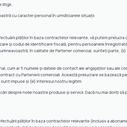
itigii.
astră cu caracter personal în următoarele situații:
și efectuării plăților în baza contractelor relevante, vă putem prelucr
care și codul de identificare fiscală, pentru persoanele înregistrat
neavoastră, în calitate de Partener comercial, sunteți parte, (ii) ob
l, cum ar fi numele și datele de contact ale angajaților sau ale con
ntract cu Partenerii comerciali. Această prelucrare se bazează pe 
 sunt impuse și (iii) interesul nostru legitim.
ări despre noile noastre produse și servicii. Dacă nu mai doriți să 
i și efectuării plăților în baza contractelor relevante (inclusiv a abo