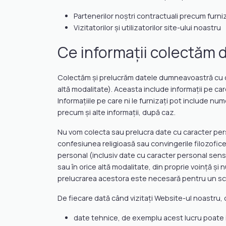
Partenerilor noştri contractuali precum furnizo
Vizitatorilor și utilizatorilor site-ului noastru
Ce informații colectăm
Colectăm și prelucrăm datele dumneavoastră cu car
altă modalitate). Aceasta include informații pe care
Informațiile pe care ni le furnizați pot include nu
precum și alte informații, după caz.
Nu vom colecta sau prelucra date cu caracter pers
confesiunea religioasă sau convingerile filozofice
personal (inclusiv date cu caracter personal sens
sau în orice altă modalitate, din proprie voință ș
prelucrarea acestora este necesară pentru un sco
De fiecare dată când vizitați Website-ul noastru
date tehnice, de exemplu acest lucru poate i