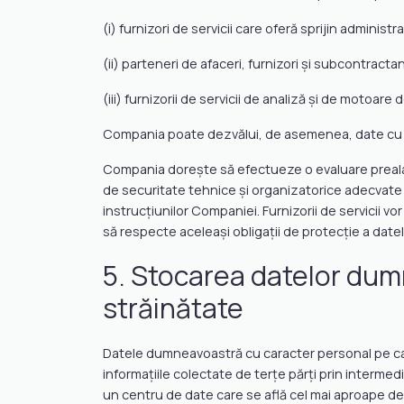
(i) furnizori de servicii care oferă sprijin adminis
(ii) parteneri de afaceri, furnizori și subcontra
(iii) furnizorii de servicii de analiză și de motoa
Compania poate dezvălui, de asemenea, date cu ca
Compania dorește să efectueze o evaluare prealabil
de securitate tehnice și organizatorice adecvate
instrucțiunilor Companiei. Furnizorii de servicii v
să respecte aceleași obligații de protecție a datelor
5. Stocarea datelor dumn
străinătate
Datele dumneavoastră cu caracter personal pe car
informațiile colectate de terțe părți prin intermedi
un centru de date care se află cel mai aproape de l