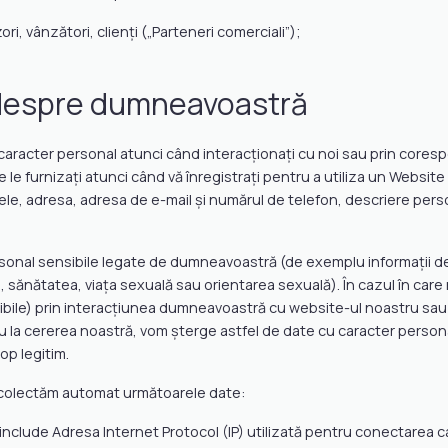
ri, vânzători, clienți („Parteneri comerciali”);
 despre dumneavoastră
acter personal atunci când interacționați cu noi sau prin corespon
 le furnizați atunci când vă înregistrați pentru a utiliza un Website 
mele, adresa, adresa de e-mail și numărul de telefon, descriere person
onal sensibile legate de dumneavoastră (de exemplu informații despr
, sănătatea, viața sexuală sau orientarea sexuală). În cazul în care
ibile) prin interacțiunea dumneavoastră cu website-ul noastru sau 
i nu la cererea noastră, vom șterge astfel de date cu caracter pers
p legitim.
, colectăm automat următoarele date:
nclude Adresa Internet Protocol (IP) utilizată pentru conectarea c