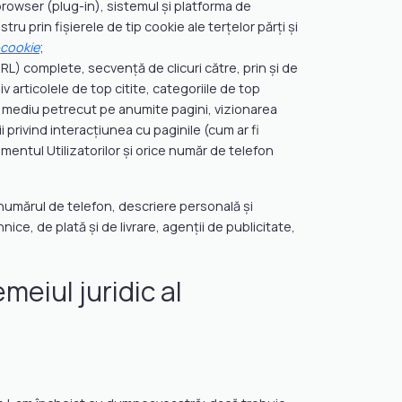
 browser (plug-in), sistemul și platforma de
ru prin fişierele de tip cookie ale terțelor părți și
-cookie
;
) complete, secvență de clicuri către, prin și de
v articolele de top citite, categoriile de top
ul mediu petrecut pe anumite pagini, vizionarea
 privind interacțiunea cu paginile (cum ar fi
entul Utilizatorilor și orice număr de telefon
numărul de telefon, descriere personală și
nice, de plată și de livrare, agenții de publicitate,
meiul juridic al