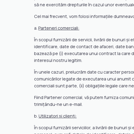
să ne exercităm drepturile în cazul unor eventuale l
Cel mai frecvent, vom folosi informațiile dumneavo
a.
Parteneri comerciali:
În scopul furnizării de servicii, livrării de bunuri 
identificare, date de contact de afaceri, date ban
bazează pe (i) executarea unui contract la care dum
interesul nostru legitim.
În unele cazuri, prelucrăm date cu caracter persona
comunicărilor legate de executarea unui anumit co
comerciali sunt parte, (ii) obligațiile legale care ne
Fiind Partener comercial, vă putem furniza comunic
trimițându-ne un e-mail.
b.
Utilizatori și clienți:
În scopul furnizării serviciilor, a livrării de bunur