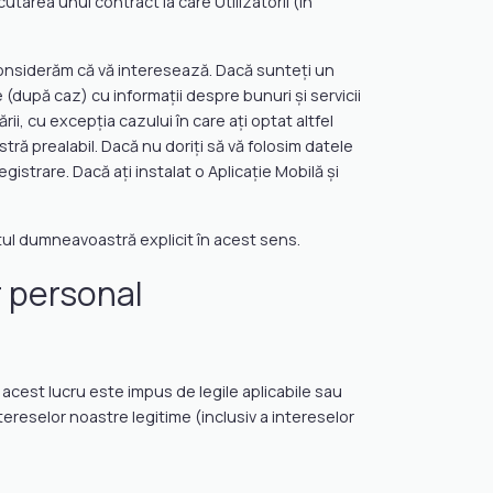
area unui contract la care Utilizatorii (în
 considerăm că vă interesează. Dacă sunteți un
e (după caz) cu informații despre bunuri și servicii
i, cu excepția cazului în care ați optat altfel
ă prealabil. Dacă nu doriți să vă folosim datele
strare. Dacă ați instalat o Aplicație Mobilă și
ul dumneavoastră explicit în acest sens.
r personal
acest lucru este impus de legile aplicabile sau
tereselor noastre legitime (inclusiv a intereselor