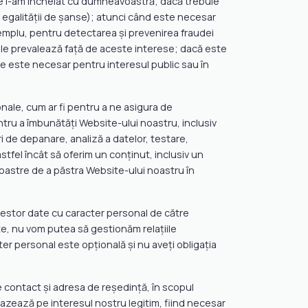
e l-am încheiat cu dumneavoastră; dacă trebuie
ea egalității de șanse); atunci când este necesar
emplu, pentru detectarea și prevenirea fraudei
ale prevalează față de aceste interese; dacă este
re este necesar pentru interesul public sau în
nale, cum ar fi pentru a ne asigura de
ru a îmbunătăți Website-ului noastru, inclusiv
i de depanare, analiză a datelor, testare,
stfel încât să oferim un conținut, inclusiv un
oastre de a păstra Website-ului noastru în
acestor date cu caracter personal de către
e, nu vom putea să gestionăm relațiile
er personal este opțională și nu aveți obligația
contact și adresa de reședință, în scopul
 bazează pe interesul nostru legitim, fiind necesar