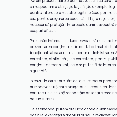
Putem prelucra datele dumneavoastră cu caracter
să respectăm o obligație legală (de exemplu, legile
pentru interesele noastre legitime (sau pentru ce
sau pentru asigurarea securității IT și a rețelel
necesar să protejăm interesele dumneavoastră vital
scopuri oficiale.
Prelucrăm informațiile dumneavoastră cu caracter 
prezentarea conținutului în modul cel mai eficie
funcționalitatea acestuia; pentru administrarea We
cercetare, statistică și de cercetare; pentru publi
conținut personalizat, care ar putea fi de intere
siguranță.
În cazul în care solicităm date cu caracter person
dumneavoastră este obligatorie. Acest lucru înse
contractuale sau să respectăm obligațiile care ne 
de a le furniza.
De asemenea, putem prelucra datele dumneavoastră
posibilei exercitări a drepturilor sau a reclamații