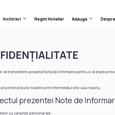
Inchirieri
Regim Hotelier
Adauga
Despre
FIDENŢIALITATE
te vă transmitem această Notă de informare pentru a vă explica mod
ul interacțiunii noastre prin intermediul site-ului noastu.
iectul prezentei Note de Informa
telor cu caracter personal ale: