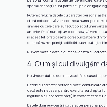
personal, cum ar fi datele de identificare, datele
special abonații) sunt parte sau pe o obligație le
Putem prelucra datele cu caracter personal astfel
client existent, vă vom contacta numai prin e-mail, 
similare cu cele care au făcut obiectul unei vânză
anterior. Dacă sunteți un client nou, vă vom cont
în acest fel, bifați caseta corespunzătoare din fo
doriți să nu mai primiți notificări push, puteți schi
Nu vom partaja datele dumneavoastră cu caracter 
4. Cum și cui divulgăm 
Nu vindem datele dumneavoastră cu caracter pers
Datele cu caracter personal pot fi comunicate auto
dacă este necesar pentru exercitarea drepturilor no
legitime ale unor terțe părți) în conformitate cu leg
Datele dumneavoastră cu caracter personal pot fi,