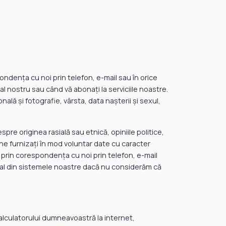
dența cu noi prin telefon, e-mail sau în orice
al nostru sau când vă abonați la serviciile noastre.
ală și fotografie, vârsta, data nașterii și sexul,
e originea rasială sau etnică, opiniile politice,
 ne furnizați în mod voluntar date cu caracter
prin corespondența cu noi prin telefon, e-mail
onal din sistemele noastre dacă nu considerăm că
alculatorului dumneavoastră la internet,