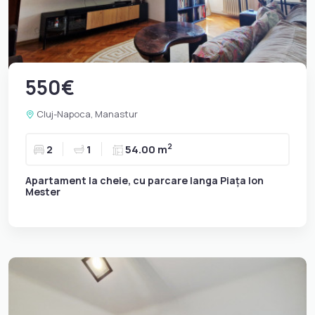
550€
Cluj-Napoca, Manastur
2
2
1
54.00 m
Apartament la cheie, cu parcare langa Piața Ion
Mester