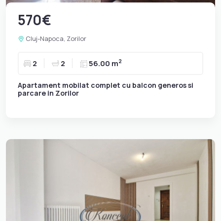
570€
Cluj-Napoca, Zorilor
2
2
2
56.00 m
Apartament mobilat complet cu balcon generos si
parcare in Zorilor