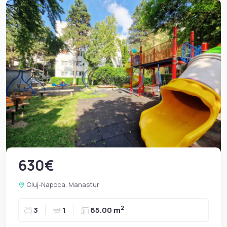
630€
Cluj-Napoca, Manastur
2
3
1
65.00 m