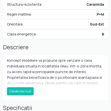
Structura rezistenta:
Caramida
Regim inaltime:
P+M
Orientare:
Sud-Est
Clasa energetica:
B
Descriere
Koncept Imobiliare va propune spre vanzare o casa
individuala situata in localitatea Gilau, intr-o zona linistita,
cu acces rapid la principalele puncte de interes.
Proprietatea beneficiaza de o pozitionare avantajoasa si
de o curte generoasa, ideala pentru cei care isi doresc
confort si intimitate la doar cateva minute de Cluj-
Citeste mai mult
Napoca. Casa este dispusa pe doua niveluri, parter si
mansarda, avand o suprafata utila de 160 mp si fiind
amplasata pe un teren de 950 mp. Compartimentarea
Specificatii