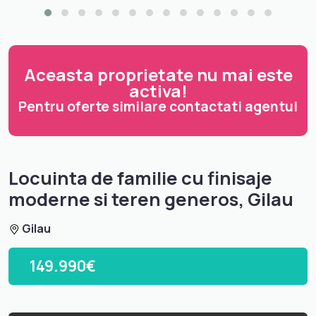
Aceasta proprietate nu mai este
activa!
Pentru oferte similare contactati agentul
Locuinta de familie cu finisaje
moderne si teren generos, Gilau
Gilau
149.990€