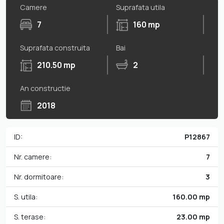
Camere
Suprafata utila
7
160 mp
Suprafata construita
Bai
210.50 mp
2
An constructie
2018
ID:
P12867
Nr. camere:
7
Nr. dormitoare:
3
S. utila:
160.00 mp
S. terase:
23.00 mp