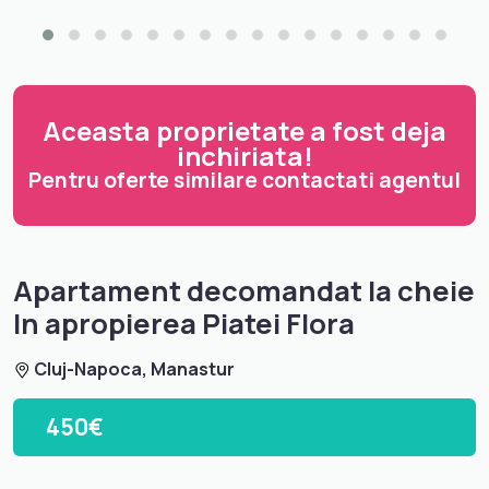
Aceasta proprietate a fost deja
inchiriata!
Pentru oferte similare contactati agentul
Apartament decomandat la cheie
ln apropierea Piatei Flora
Cluj-Napoca, Manastur
450€