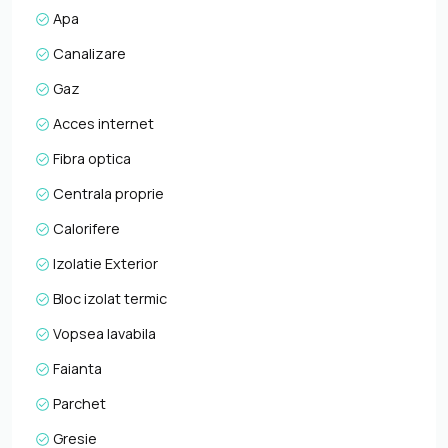
Piata Flora, cu acces rapid catre magazine,
Apa
supermarketuri, farmacii, banci, restaurante, statii de
transport in comun si alte puncte de interes importante.
Canalizare
Compartimentarea decomandata asigura confort si
Gaz
functionalitate, fiind ideala pentru un cuplu, studenti sau
persoane care isi doresc un spatiu bine organizat si usor
Acces internet
de utilizat. Pentru informatii suplimentare, programarea
Fibra optica
unei vizionari sau pentru a afla oferta noastra completa va
stam la dispozitie telefonic, prin e-mail sau la sediul
Centrala proprie
agentiei noastre, pe str. Aviator Badescu, nr. 19, Cluj-
Calorifere
Napoca.
Izolatie Exterior
Bloc izolat termic
Vopsea lavabila
Faianta
Parchet
Gresie