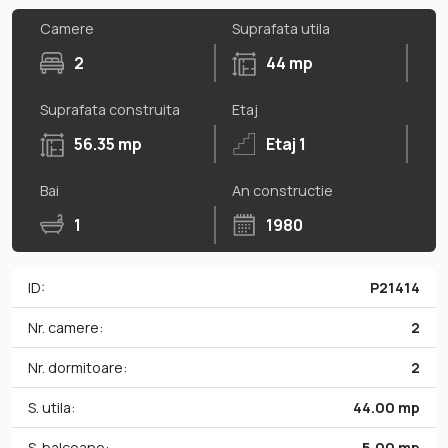
Camere
Suprafata utila
2
44 mp
Suprafata construita
Etaj
56.35 mp
Etaj 1
Bai
An constructie
1
1980
ID:
P21414
Nr. camere:
2
Nr. dormitoare:
2
S. utila:
44.00 mp
S. balcoane:
5.00 mp