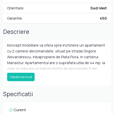
Orientare:
Sud-Vest
Garantie:
450
Descriere
Koncept Imobiliare va ofera spre inchiriere un apartament
cu 2 camere decomandate, situat pe strada Grigore
Alexandrescu, inbapropiere de Piata Flora, in cartierul
Manastur. Apartamentul are o suprafata utila de 44 mp, la
care se adauga un balcon inchis de aproximativ 5 mp.
Apartamentul dispune de usa metalica la intrare, centrala
Citeste mai mult
termica proprie cu incalzire in calorifere, acesta este
dispus astfel: hol la intrare, 2 camere decomandate,
bucatarie, baie si un balcon cu acces din living. Locuinta
Specificatii
este complet mobilata si utilata, fiind pregatita pentru
ocupare imediata. Unul dintre principalele avantaje ale
proprietatii este pozitionarea excelenta, aproape de
Curent