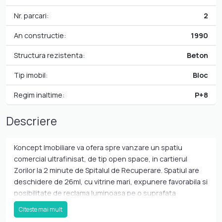
Nr. parcari:
2
An constructie:
1990
Structura rezistenta:
Beton
Tip imobil:
Bloc
Regim inaltime:
P+8
Descriere
Koncept Imobiliare va ofera spre vanzare un spatiu
comercial ultrafinisat, de tip open space, in cartierul
Zorilor la 2 minute de Spitalul de Recuperare. Spatiul are
deschidere de 26ml, cu vitrine mari, expunere favorabila si
posibilitate de reclama luminoasa pe o suprafata
generoasa a blocului. Accesul se face prin 5 puncte
Citeste mai mult
distincte, iar structura blocului permite