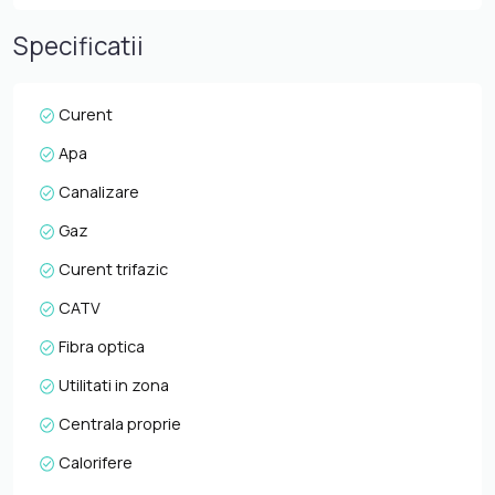
recompartimentarea spatiului dupa bunul plac al fiecaruia.
Spatiu este ideal pentru orice tip de activitate comerciala,
Specificatii
birouri cu sau fara public, banca, activitati medicale, etc.
Pentru informatii suplimentare, programarea unei vizionari
sau pentru a afla oferta noastra completa, nu ezitati sa
Curent
ne contactati telefonic, prin e-mail sau la sediul agentiei
Apa
noastre de pe str. Aviator Badescu nr. 19, Cluj-Napoca.
Canalizare
Gaz
Curent trifazic
CATV
Fibra optica
Utilitati in zona
Centrala proprie
Calorifere