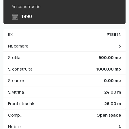
An constructie
1990
ID:
P18874
Nr. camere:
3
S. utila:
900.00 mp
S. construita:
1000.00 mp
S. curte:
0.00 mp
S. vitrina:
24.00 m
Front stradal:
26.00 m
Comp.:
Open space
Nr. bai:
4