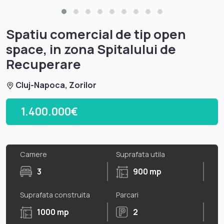
Spatiu comercial de tip open
space, in zona Spitalului de
Recuperare
Cluj-Napoca, Zorilor
1.400.000€
Camere
Suprafata utila
3
900 mp
Suprafata construita
Parcari
1000 mp
2