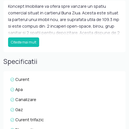
Koncept Imobiliare va ofera spre vanzare un spatiu
comercial situat in cartierul Buna Ziua. Acesta este situat
la parterul unui imobil nou, are suprafata utila de 109.3 mp
si este compus din: 2 incaperi open-space, birou, grup
sanitar si 2 spatii pentru depozitare. Acesta dispune de 2
locuri de parcare, centrala termica proprie si curent
Citeste mai mult
trifazat. Locatia exclusivista, posibilitatile de
recompartimentare si utilizare, recomanda spatiul atat
pentru activitati de birou, showroom, servicii, cat si
Specificatii
comert. Pentru informatii suplimentare, pentru
programareu unei vizionari sau pentru a afla oferta
noastra completa nu ezitati sa ne contactati telefonic,
Curent
prin e-mail sau la sediul agentiei noastre, pe str. Aviator
Apa
Badescu, nr. 19, Cluj-Napoca.
Canalizare
Gaz
Curent trifazic