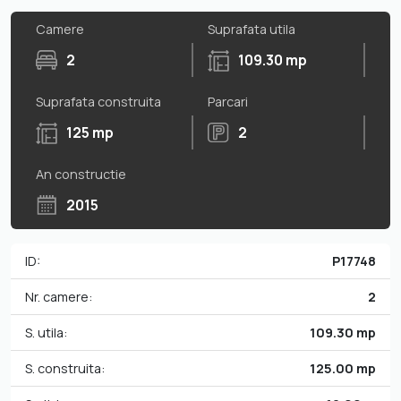
Camere
Suprafata utila
2
109.30 mp
Suprafata construita
Parcari
125 mp
2
An constructie
2015
ID:
P17748
Nr. camere:
2
S. utila:
109.30 mp
S. construita:
125.00 mp