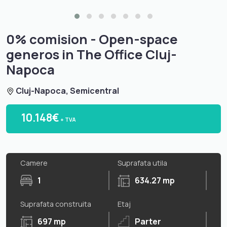
0% comision - Open-space
generos in The Office Cluj-
Napoca
Cluj-Napoca, Semicentral
10.148€
+ TVA
Camere
Suprafata utila
1
634.27 mp
Suprafata construita
Etaj
697 mp
Parter