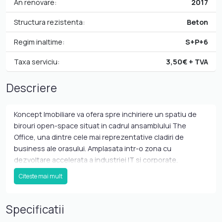
An renovare:
2017
Structura rezistenta:
Beton
Regim inaltime:
S+P+6
Taxa serviciu:
3,50€ + TVA
Descriere
Koncept Imobiliare va ofera spre inchiriere un spatiu de
birouri open-space situat in cadrul ansamblului The
Office, una dintre cele mai reprezentative cladiri de
business ale orasului. Amplasata intr-o zona cu
dezvoltare accelerata a industriei IT si corporate,
proprietatea beneficiaza de acces facil catre centrul
Citeste mai mult
orasului, mijloace de transport in comun, institutii
bancare, restaurante, cafenele si multiple facilitati
integrate direct in cadrul complexului. Atmosfera urbana
Specificatii
si dinamica a zonei, alaturi de comunitatea profesionala