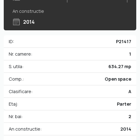
An constructie
2014
ID:
P21417
Nr. camere:
1
S. utila:
634.27 mp
Comp.:
Open space
Clasificare:
A
Etaj:
Parter
Nr. bai:
2
An constructie:
2014