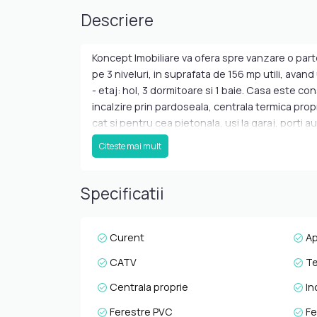
Descriere
Koncept Imobiliare va ofera spre vanzare o part
pe 3 niveluri, in suprafata de 156 mp utili, avan
- etaj: hol, 3 dormitoare si 1 baie. Casa este con
incalzire prin pardoseala, centrala termica propr
cat si pentru cea pietonala, usi la garaj, porti
deosebita, se recomanda acest imobil pentru o fa
Citeste mai mult
interes. Pentru informatii suplimentare, progra
e-mail sau la sediul agentiei noastre de pe str.
Specificatii
Curent
A
CATV
Te
Centrala proprie
In
Ferestre PVC
Fe