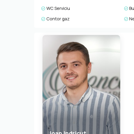
WC Serviciu
Bu
Contor gaz
Ne
Ioan Indricut