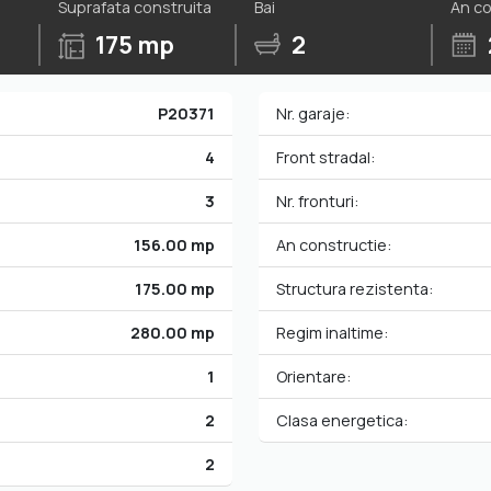
Suprafata construita
Bai
An co
175 mp
2
P20371
Nr. garaje:
4
Front stradal:
3
Nr. fronturi:
156.00 mp
An constructie:
175.00 mp
Structura rezistenta:
280.00 mp
Regim inaltime:
1
Orientare:
2
Clasa energetica:
2