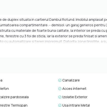
e de duplex situata in cartierul Dambul Rotund. Imobilul amplasat 
d urmatoarea compartimentare: - demisol: un garaj generos pentru 2 ma
struita cu materiale de foarte buna calitate, la interior se preda cu p
ie, ferestre cu 3 foi de sticla, iar la exterior se preda finisat si a
 auto cu automatizare si teren imprejmuit. Datorita zonei linistite, 
milie care doreste sa aiba parte de confort, intimitate si acces faci
marea unei vizionari sau pentru a va prezenta oferta noastra complet
 Aviator Badescu nr. 19, Cluj-Napoca.
pa
Canalizare
lefon
Acces internet
calzire pardoseala
Izolatie Exterior
restre Termopan
Usa intrare Metal