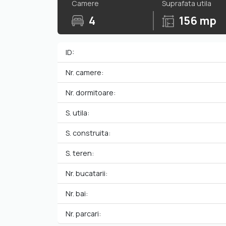
Camere
Suprafata utila
4
156 mp
ID:
Nr. camere:
Nr. dormitoare:
S. utila:
S. construita:
S. teren:
Nr. bucatarii:
Nr. bai:
Nr. parcari: