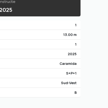
nstructie
2025
1
13.00 m
1
2025
Caramida
S+P+1
Sud-Vest
B