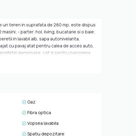
pe un teren in suprafata de 280 mp, este dispus
sini; - parter: hol, living, bucatarie si o baie;
eretii in lavabil alb, sapa autonivelanta,
menajat cu pavaj atat pentru calea de acces auto,
a suprafetei generoase, cat si pentru panorama
l catre gradinite, scoli si alte puncte de
a, nu ezitati sa ne contactati telefonic, prin
Gaz
Fibra optica
Vopsea lavabila
Spatiu depozitare