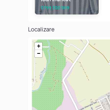
0799 300 009
Localizare
+
−