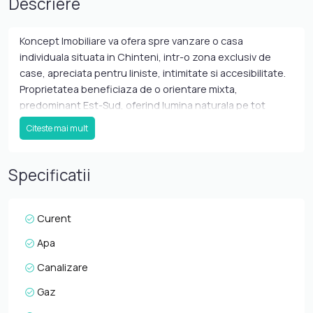
Descriere
Koncept Imobiliare va ofera spre vanzare o casa
individuala situata in Chinteni, intr-o zona exclusiv de
case, apreciata pentru liniste, intimitate si accesibilitate.
Proprietatea beneficiaza de o orientare mixta,
predominant Est-Sud, oferind lumina naturala pe tot
parcursul zilei si un ambient placut pentru locuire. Casa
Citeste mai mult
este amplasata pe un teren generos de 700 mp, cu acces
facil pe drum asfaltat si toate utilitatile disponibile. Imobilul
are o suprafata utila de 150 mp, la care se adauga
Specificatii
aproximativ 50 mp de terase, fiind dispus pe regim de
inaltime Parter + Etaj. Compartimentarea este eficienta si
gandita pentru confortul unei familii. La parter regasim un
Curent
hol de acces, living spatios, bucatarie separata, baie, casa
Apa
scarii, garaj de aproximativ 28 mp si o terasa generoasa,
ideala pentru amenajarea unei zone de relaxare. Etajul
Canalizare
este compus din hol, dormitor matrimonial cu baie proprie,
Gaz
dressing si terasa, doua dormitoare suplimentare, o baie