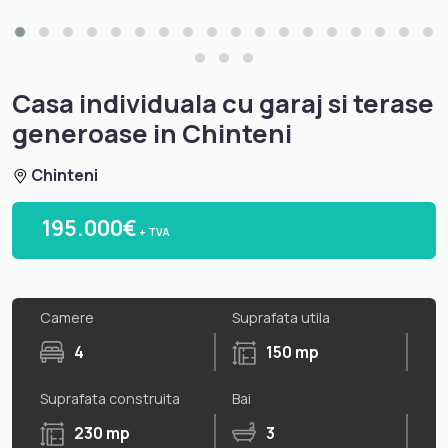
Casa individuala cu garaj si terase
generoase in Chinteni
Chinteni
195.000€
+ TVA
Camere
Suprafata utila
4
150 mp
Suprafata construita
Bai
230 mp
3