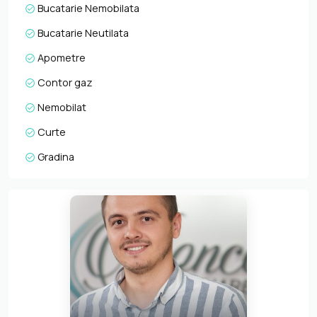
Bucatarie Nemobilata
telefonic, prin e-mail sau la sediul agentiei noastre, pe str.
Aviator Badescu, nr. 19, Cluj-Napoca.
Bucatarie Neutilata
Apometre
Contor gaz
Nemobilat
Curte
Gradina