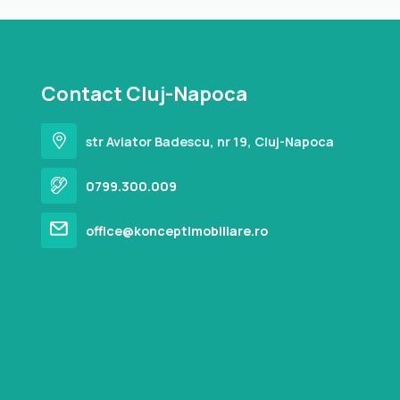
Contact Cluj-Napoca
str Aviator Badescu, nr 19, Cluj-Napoca
0799.300.009
office@konceptimobiliare.ro