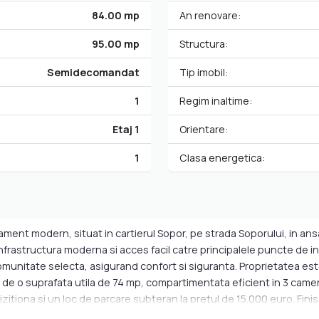
84.00 mp
An renovare:
95.00 mp
Structura:
Semidecomandat
Tip imobil:
1
Regim inaltime:
Etaj 1
Orientare:
1
Clasa energetica:
ment modern, situat in cartierul Sopor, pe strada Soporului, in an
frastructura moderna si acces facil catre principalele puncte de i
omunitate selecta, asigurand confort si siguranta. Proprietatea est
e de o suprafata utila de 74 mp, compartimentata eficient in 3 camer
itiona si un loc de parcare subteran la pretul de 15.000 euro. Finis
de ultima generatie. Incalzirea se face prin pardoseala pe toata su