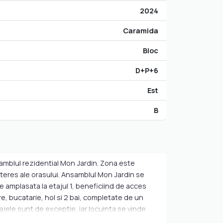
2024
Caramida
Bloc
D+P+6
Est
B
samblul rezidential Mon Jardin. Zona este
nteres ale orasului. Ansamblul Mon Jardin se
e amplasata la etajul 1, beneficiind de acces
e, bucatarie, hol si 2 bai, completate de un
ajele sunt de exceptie, iar locuinta se vinde
prafata apartamentului, cu 4 zone controlate