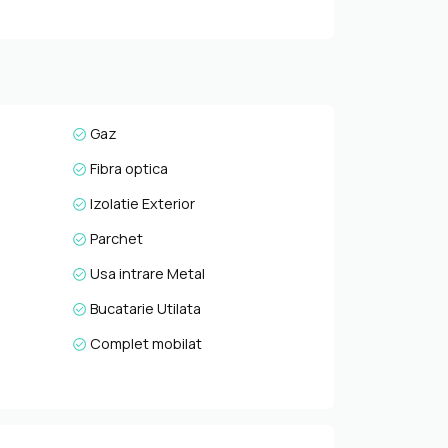
nice performante si interconectate: frigider
 inteligente, masina de spalat cu uscator
unctii smart, precum si alarma de incendiu
te este recomandata atat pentru o familie care
ar apartamentul se vinde la cheie. Pentru
fonic, prin e-mail sau la sediul agentiei
Gaz
Fibra optica
Izolatie Exterior
Parchet
Usa intrare Metal
Bucatarie Utilata
Complet mobilat