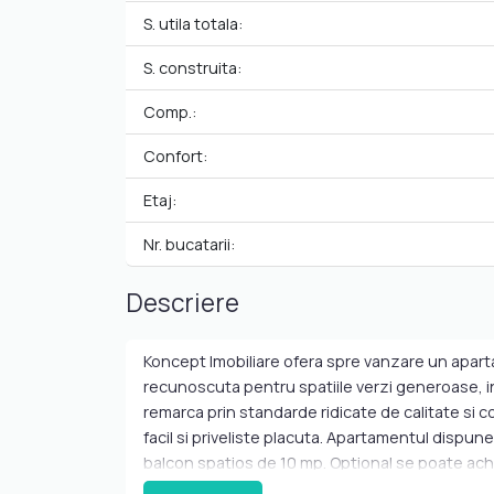
S. utila totala:
S. construita:
Comp.:
Confort:
Etaj:
Nr. bucatarii:
Descriere
Koncept Imobiliare ofera spre vanzare un aparta
recunoscuta pentru spatiile verzi generoase, in
remarca prin standarde ridicate de calitate si c
facil si priveliste placuta. Apartamentul dispun
balcon spatios de 10 mp. Optional se poate achiz
complet mobilata si utilata cu aparatura smart 