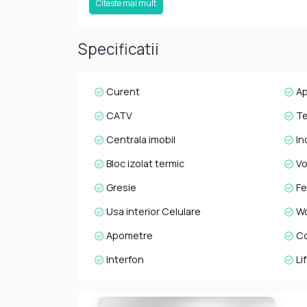
Citeste mai mult
individual prin termostate inteligente. Apartam
Samsung Family Hub, cuptor Samsung Bespoke cont
Samsung, masina de spalat vase Whirlpool, robot
Specificatii
conectata la telefon. Locuinta este intr-o sta
cauta confort si tehnologie, cat si pentru o locu
informatii complete, programarea unei vizionari 
Curent
A
noastre, pe str. Aviator Badescu, nr. 19, Cluj-Na
CATV
Te
Centrala imobil
In
Bloc izolat termic
Vo
Gresie
Fe
Usa interior Celulare
Wc
Apometre
Co
Interfon
Lif