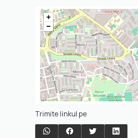
+
−
Trimite linkul pe