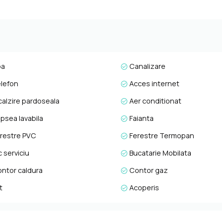
entul functioneaza ca un veritabil smart home, dotat cu electrocas
rolabil prin Wi-Fi, plita cu inductie si hota Electrolux cu functii
 aspirare Roborock, aparate de aer conditionat si televizoare cu f
re impecabila, aproape noua, fara urme de uzura. Aceasta proprieta
inta de protocol. Actele au fost verificate si validate de agentie, i
sau pentru a afla oferta noastra completa va stam la dispozitie tele
pa
Canalizare
poca.
lefon
Acces internet
calzire pardoseala
Aer conditionat
psea lavabila
Faianta
restre PVC
Ferestre Termopan
 serviciu
Bucatarie Mobilata
ntor caldura
Contor gaz
t
Acoperis