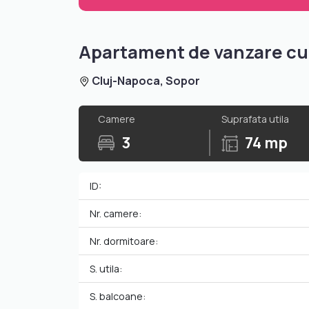
Apartament de vanzare cu 
Cluj-Napoca, Sopor
Camere
Suprafata utila
3
74 mp
ID:
Nr. camere:
Nr. dormitoare:
S. utila:
S. balcoane: