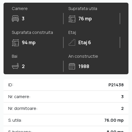
Camere
Suprafata utila
3
76 mp
Suprafata construita
Etaj
94 mp
Etaj 6
Bai
An constructie
2
1988
ID:
P21438
Nr. camere:
3
Nr. dormitoare:
2
S. utila:
76.00 mp
S. balcoane:
8.00 mp