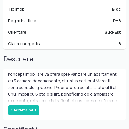
Tip imobil:
Bloc
Regim inaltime:
P+8
Orientare:
Sud-Est
Clasa energetica:
B
Descriere
Koncept Imobiliare va ofera spre vanzare un apartament
cu 3 camere decomandate, situat in cartierul Marasti,
zona sensului giratoriu. Proprietatea se afla la etajul 6 al
unui imobil cu 8 etaje si lift, beneficiind de o amplasare
excelenta, retrasa de la traficul intens, ceea ce ofera un
plus de liniste si intimitate. Datorita orientarii Sud-Est si
Citeste mai mult
pozitionarii spre partea din spate a blocului, apartamentul
este foarte luminos pe tot parcursul zilei si creeaza un
ambient placut si confortabil. Apartamentul are suprafata