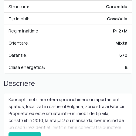
Structura:
Caramida
Tip imobil:
Casa/Vila
Regim inaltime:
P+2+M
Orientare:
Mixta
Garantie:
670
Clasa energetica:
B
Descriere
Koncept Imobiliare ofera spre inchiriere un apartament
spatios, localizat in cartierul Bulgaria, zona strazii Fabricii.
Proprietatea este situata intr-un imobil de tip vila,
construit in 2010, la etajul 2 cu mansarda, beneficiind de
un cadru rezidential linistit si bine conectat la punctele
cheie ale orasului. Apartamentul dispune de 95 mp utili,