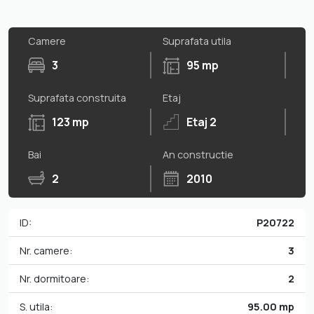
Camere
Suprafata utila
3
95 mp
Suprafata construita
Etaj
123 mp
Etaj 2
Bai
An constructie
2
2010
ID:
P20722
Nr. camere:
3
Nr. dormitoare:
2
S. utila:
95.00 mp