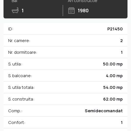
Bai
An constructie
1
1980
ID:
P21450
Nr. camere:
2
Nr. dormitoare:
1
S. utila:
50.00 mp
S. balcoane:
4.00 mp
S. utila totala:
54.00 mp
S. construita:
62.00 mp
Comp.:
Semidecomandat
Confort:
1