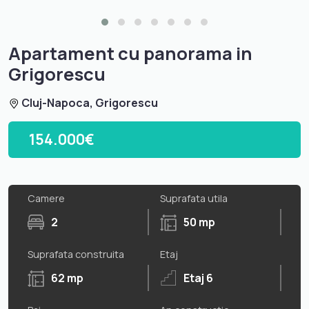
Apartament cu panorama in
Grigorescu
Cluj-Napoca, Grigorescu
154.000€
Camere
Suprafata utila
2
50 mp
Suprafata construita
Etaj
62 mp
Etaj 6