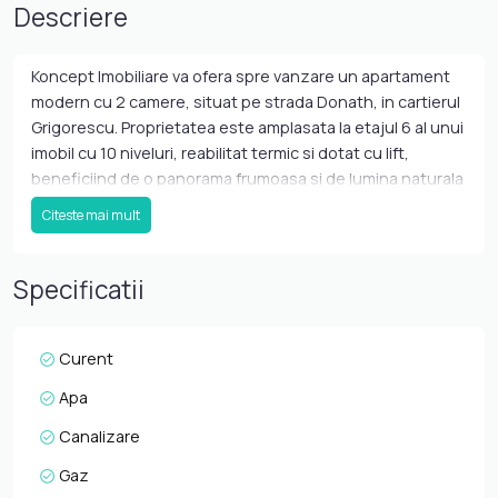
Descriere
Koncept Imobiliare va ofera spre vanzare un apartament
modern cu 2 camere, situat pe strada Donath, in cartierul
Grigorescu. Proprietatea este amplasata la etajul 6 al unui
imobil cu 10 niveluri, reabilitat termic si dotat cu lift,
beneficiind de o panorama frumoasa si de lumina naturala
pe tot parcursul zilei. Apartamentul este compartimentat
Citeste mai mult
eficient si functional, fiind compus din living open space,
dormitor, bucatarie, baie cu geam, hol si balcon incorporat
in suprafata utila, integrat armonios cu zona de living
Specificatii
pentru un plus de spatiu si confort. Locuinta dispune de
centrala termica proprie, oferind un control optim al
consumului si al temperaturii interioare. Finisajele
Curent
moderne, mobilierul ales cu bun gust si electrocasnicele
Apa
incluse transforma aceasta proprietate intr-o alegere
ideala pentru cei care isi doresc o locuinta gata de
Canalizare
mutare. Un alt avantaj important il reprezinta pozitionarea
Gaz
excelenta, in imediata apropiere a magazinelor, statiilor