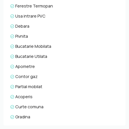
ultracentrala, atmosfera specifica unei cladiri istorice,
Ferestre Termopan
curtea interioara retrasa, parcarea si potentialul
investitional ridicat. Apartamentul este o alegere foarte
Usa intrare PVC
buna pentru investitie, avand potential de randament
Debara
peste media pietei atat pentru inchiriere pe termen lung,
cat si pentru regim hotelier, dar se preteaza excelent si
Pivnita
ca locuinta de serviciu sau resedinta pentru cei care isi
Bucatarie Mobilata
doresc acces rapid catre restaurante, institutii, zone
turistice si puncte de interes din centrul orasului.
Bucatarie Utilata
Proprietatea are CF clar si curat, acte verificate de
agentie si disponibilitate pentru vanzare imediata. Pentru
Apometre
informatii suplimentare, programarea unei vizionari sau
Contor gaz
pentru a afla oferta noastra completa va stam la
dispozitie telefonic, prin e-mail sau la sediul agentiei
Partial mobilat
noastre, pe str. Aviator Badescu, nr. 19, Cluj-Napoca
Acoperis
Curte comuna
Gradina