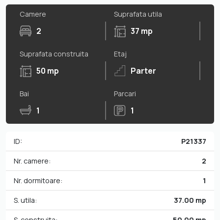
Camere
Suprafata utila
2
37 mp
Suprafata construita
Etaj
50 mp
Parter
Bai
Parcari
1
1
ID:
P21337
Nr. camere:
2
Nr. dormitoare:
1
S. utila:
37.00 mp
S. construita:
50.00 mp