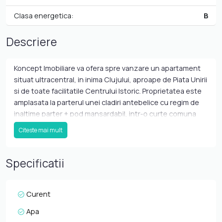
Clasa energetica:
B
Descriere
Koncept Imobiliare va ofera spre vanzare un apartament
situat ultracentral, in inima Clujului, aproape de Piata Unirii
si de toate facilitatile Centrului Istoric. Proprietatea este
amplasata la parterul unei cladiri antebelice cu regim de
inaltime parter + pod mansardabil, intr-o curte comuna
restransa, cu doar 5 apartamente, avand orientare
Citeste mai mult
vestica si vedere spre curtea interioara, ceea ce ii ofera
lumina naturala buna si un plus de intimitate fata de
agitatia specifica zonei centrale. Apartamentul are
Specificatii
suprafata utila de 37 mp si este compus din 2 camere
semidecomandate, respectiv living si dormitor, bucatarie
separata si baie. In plus, proprietatea beneficiaza de o
Curent
boxa exterioara de aproximativ 5 mp, ideala pentru
Apa
depozitare. Mai mult decat atat, proprietatea beneficiaza