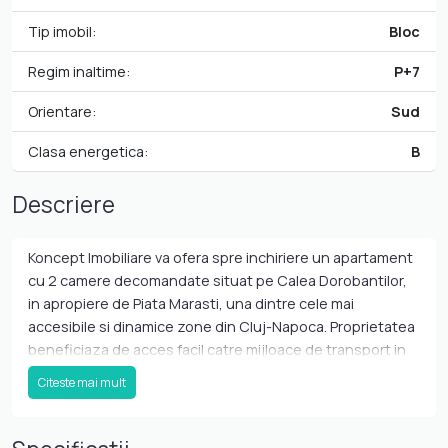
Tip imobil:
Bloc
Regim inaltime:
P+7
Orientare:
Sud
Clasa energetica:
B
Descriere
Koncept Imobiliare va ofera spre inchiriere un apartament
cu 2 camere decomandate situat pe Calea Dorobantilor,
in apropiere de Piata Marasti, una dintre cele mai
accesibile si dinamice zone din Cluj-Napoca. Proprietatea
beneficiaza de acces facil catre mijloace de transport in
comun, magazine, farmacii, restaurante, institutii de
Citeste mai mult
invatamant si multiple puncte de interes, fiind o alegere
potrivita pentru persoanele care isi doresc confort urban
si conexiune rapida cu centrul orasului. Apartamentul