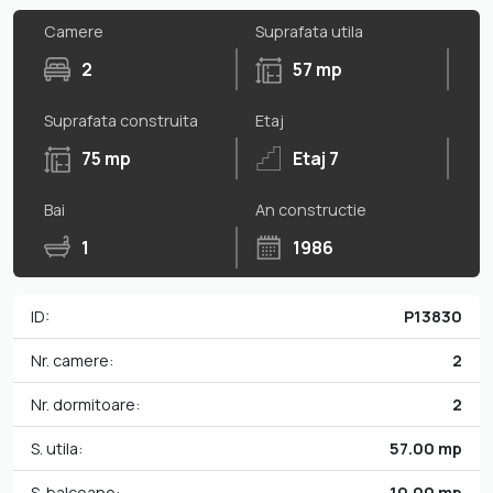
Camere
Suprafata utila
2
57 mp
Suprafata construita
Etaj
75 mp
Etaj 7
Bai
An constructie
1
1986
ID:
P13830
Nr. camere:
2
Nr. dormitoare:
2
S. utila:
57.00 mp
S. balcoane:
10.00 mp