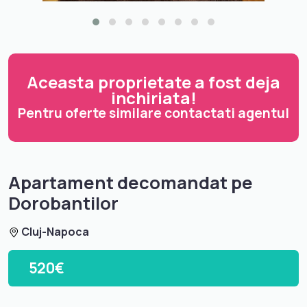
Aceasta proprietate a fost deja
inchiriata!
Pentru oferte similare contactati agentul
Apartament decomandat pe
Dorobantilor
Cluj-Napoca
520€